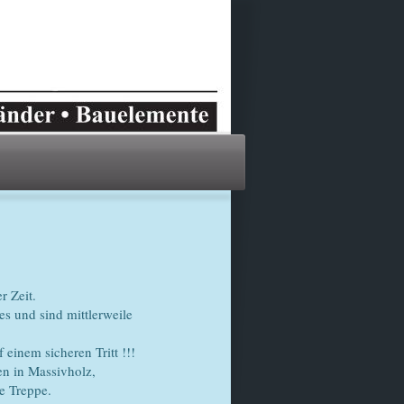
r Zeit.
s und sind mittlerweile
einem sicheren Tritt !!!
en in Massivholz,
e Treppe.